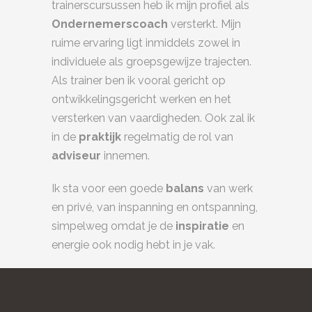
trainerscursussen heb ik mijn profiel als
Ondernemerscoach
versterkt. Mijn
ruime ervaring ligt inmiddels zowel in
individuele als groepsgewijze trajecten.
Als trainer ben ik vooral gericht op
ontwikkelingsgericht werken en het
versterken van vaardigheden. Ook zal ik
in de
praktijk
regelmatig de rol van
adviseur
innemen.
Ik sta voor een goede
balans
van werk
en privé, van inspanning en ontspanning,
simpelweg omdat je de
inspiratie
en
energie ook nodig hebt in je vak.