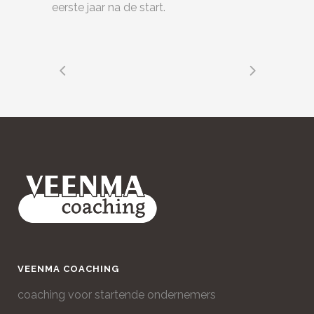
eerste jaar na de start.
VEENMA COACHING
coaching voor startende ondernemers